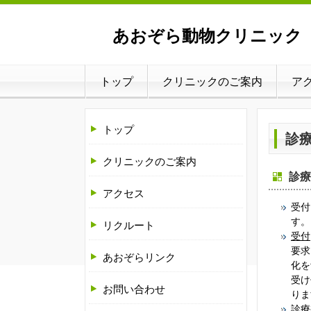
あおぞら動物クリニック - 
トップ
クリニックのご案内
ア
トップ
診
クリニックのご案内
診療
アクセス
受付
す。
リクルート
受付
要求
あおぞらリンク
化を
受け
お問い合わせ
りま
診療