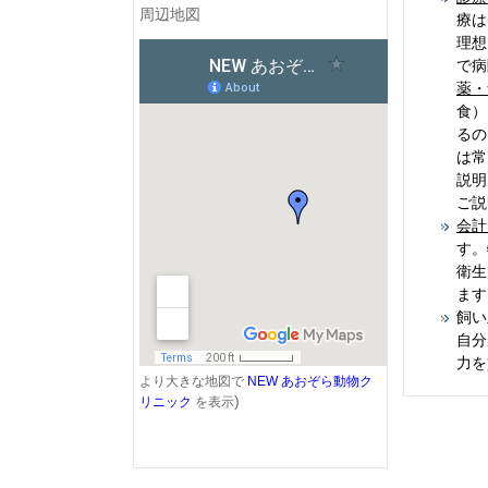
周辺地図
療は
理想
で病
薬・
食）
るの
は常
説明
ご説
会計
す。
衛生
ます
飼い
自分
力を
より大きな地図で
NEW あおぞら動物ク
)
リニック
を表示