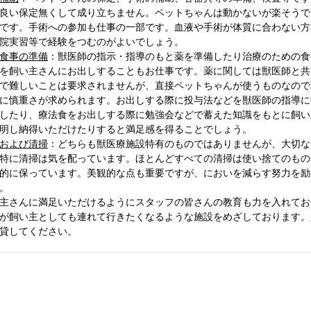
良い保定無くして成り立ちません。ペットちゃんは動かないが楽そうで
です。手術への参加も仕事の一部です。血液や手術が体質に合わない方
院実習等で経験をつむのがよいでしょう。
食事の準備
：獣医師の指示・指導のもと薬を準備したり治療のための食
を飼い主さんにお出しすることもお仕事です。薬に関しては獣医師と共
で難しいことは要求されませんが、直接ペットちゃんが使うものなので
に慎重さが求められます。お出しする際に投与法などを獣医師の指導に
したり、療法食をお出しする際に勉強会などで蓄えた知識をもとに飼い
明し納得いただけたりすると満足感を得ることでしょう。
および清掃
：どちらも獣医療施設特有のものではありませんが、大切な
特に清掃は気を配っています。ほとんどすべての清掃は使い捨てのもの
的に保っています。美観的な点も重要ですが、においを減らす努力を励
。
主さんに満足いただけるようにスタッフの皆さんの教育も力を入れてお
が飼い主としても連れて行きたくなるような施設をめざしております。
貸してください。