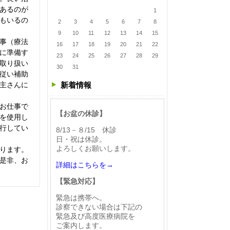
あるのが
1
もいるの
2
3
4
5
6
7
8
9
10
11
12
13
14
15
事（療法
16
17
18
19
20
21
22
に準備す
23
24
25
26
27
28
29
取り扱い
30
31
従い補助
主さんに
新着情報
お仕事で
【お盆の休診】
を使用し
行してい
8/13－８/15 休診
日・祝は休診。
よろしくお願いします。
ります。
是非、お
詳細はこちらを→
【緊急対応】
緊急は携帯へ。
診察できない場合は下記の
緊急及び高度医療病院を
ご案内します。