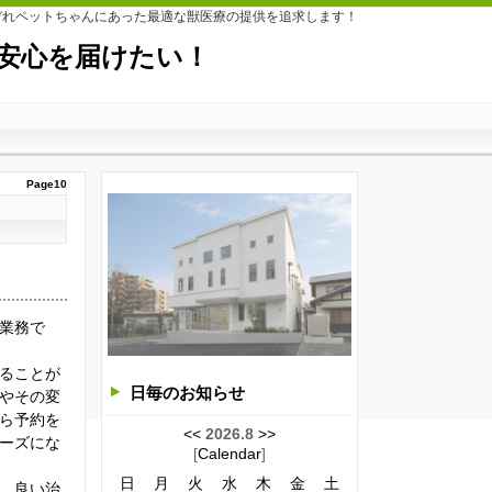
ぞれペットちゃんにあった最適な獣医療の提供を追求します！
つも安心を届けたい！
Page10
業務で
ることが
日毎のお知らせ
やその変
ら予約を
<<
2026.8
>>
ーズにな
[
Calendar
]
日
月
火
水
木
金
土
。良い治