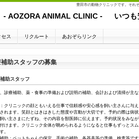
豊田市の動物クリニックです。それ
AOZORA ANIMAL CLINIC - い
クセス
リクルート
あおぞらリンク
療補助スタッフの募集
補助スタッフ
、診療補助、薬・食事の準備および説明の補助、会計および清掃が主な
：クリニックの顔ともいえる仕事で信頼感や安心感を飼い主さんに与え
されます。笑顔とはきはきした態度や言動が大切です。予約の際は病状
飼い主さまにたずね、その内容を獣医師に伝えます。予約状況をみなが
付けます。クリニック全体が眺められるようになると仕事もずっとスム
す。
補助
：ペットちゃんの保定、手術の補助、各器具等の準備、検査等です